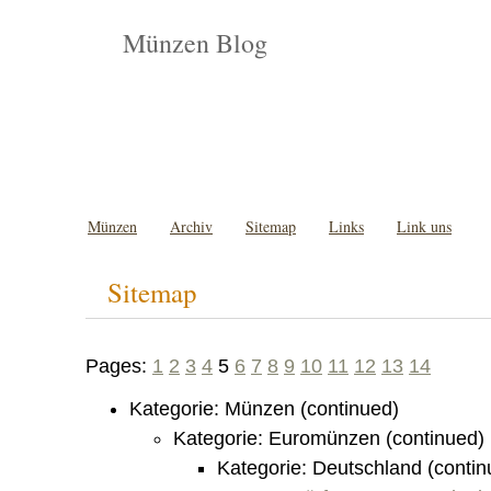
Münzen Blog
Münzen
Archiv
Sitemap
Links
Link uns
Sitemap
Pages:
1
2
3
4
5
6
7
8
9
10
11
12
13
14
Kategorie: Münzen (continued)
Kategorie: Euromünzen (continued)
Kategorie: Deutschland (contin