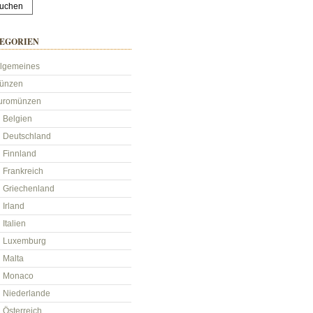
EGORIEN
llgemeines
ünzen
uromünzen
Belgien
Deutschland
Finnland
Frankreich
Griechenland
Irland
Italien
Luxemburg
Malta
Monaco
Niederlande
Österreich