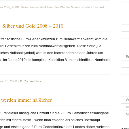
r 26th, 2008 |
Kommentare deaktiviert
für Wie die Münze, so die Coincard
 Silber und Gold 2008 – 2010
ls französische Euro-Gedenkmünzen zum Nennwert“ erwähnt, wird die
 drei Gedenkmünzen zum Nominalwert ausgeben. Diese Serie „La
sisches Nationalsymbol) wird in den kommenden beiden Jahren um
E
ss im Jahre 2010 die komplette Kollektion 8 unterschiedliche Nominale
r 7th, 2008 |
11 Comments »
werden immer häßlicher
W
M
n: Erst dieser unsägliche Entwurf für die 2 Euro Gemeinschaftsausgabe
M
eich mit einem Motiv – wenn man es denn als solches überhaupt
hrige und erste eigene 2 Euro Gedenkmünze des Landes daher, welches