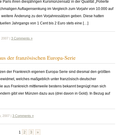
 Paris ihren diesjährigen Kursmünzensatz in der Qualität „Polierte
chmaligen Auflagensenkung im Vergleich zum Vorjahr von 10.000 auf
e weitere Änderung zu den Vorjahressätzen geben. Diese hatten
llen Jahrgangs von 1 Cent bis 2 Euro stets eine […]
, 2007 |
3 Comments »
s der französischen Europa-Serie
nzen der Frankreich eigenen Europa-Serie sind diesmal den größten
gewidmet, welches maßgeblich unter französisch-deutscher
e aus Frankreich mittlerweile bestens bekannt begnügt man sich
ondern gibt vier Münzen dazu aus (drei davon in Gold). In Bezug auf
h, 2007 |
3 Comments »
1
2
3
»