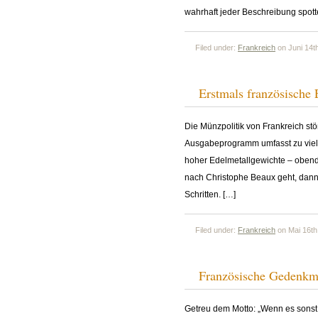
wahrhaft jeder Beschreibung spott
Filed under:
Frankreich
on Juni 14t
Erstmals französisch
Die Münzpolitik von Frankreich st
Ausgabeprogramm umfasst zu viele
hoher Edelmetallgewichte – obendr
nach Christophe Beaux geht, dann 
Schritten. […]
Filed under:
Frankreich
on Mai 16th
Französische Gedenkm
Getreu dem Motto: „Wenn es sonst n