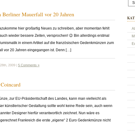
 Berliner Mauerfall vor 20 Jahren
KAT
dazukomme hier großartig Neues zu schreiben, aber momentan fehlt
A
auch wieder bessere Zeiten, versprochen! 😉 Bin allerdings erstmal
M
 Numismatik in einem Artikel auf die französischen Gedenkmünzen zum
E
ll vor 20 Jahren eingegangen ist. Denn […]
28th, 2009 |
5 Comments »
 Coincard
ze, zur EU-Präsidentschaft des Landes, kann man vielleicht als
er künstlerischer Gestaltung sollte wohl keine Rede sein, auch wenn
kannter Designer hierfür verantwortlich zeichnet. Nun wäre es
erechnet Frankreich die erste „eigene“ 2 Euro Gedenkmünze nicht