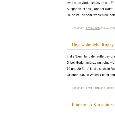
zwei neue Gedenkmünzen aus Frank
Ausgaben ist das „Jahr der Ratte“
Reihe ist und somit zählen die b
Filed under:
Frankreich
on Novembe
Ungewöhnliche Rugby-
In die Sammlung der außergewöhnl
Silber-Gedenkmünze nun eine weite
10 und 20 Euro) ist die sechste R
Oktober 2007 in Wales, Schottland
Filed under:
Frankreich
on Oktober 
Frankreich Kursmünze