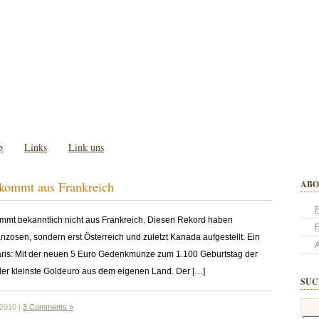
p
Links
Link uns
 kommt aus Frankreich
ABO
F
mmt bekanntlich nicht aus Frankreich. Diesen Rekord haben
nzosen, sondern erst Österreich und zuletzt Kanada aufgestellt. Ein
A
Paris: Mit der neuen 5 Euro Gedenkmünze zum 1.100 Geburtstag der
er kleinste Goldeuro aus dem eigenen Land. Der […]
SUC
 2010 |
3 Comments »