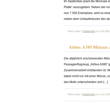
Im September plant die Monnaie de
Platte“ auszugeben. Neben der no
nun 7.500 Exemplare, wird es ein
neben dem Umlaufmünzen des aktue
Filed under:
Frankreich
on Juli 26th
Airbus A380 Münzen au
Die alljährlich erscheinenden Mü
Passagierflugzeug „Airbus A380“ 
Zusammenarbeit entstanden ist. Wi
dabei nicht nur mit einer Münze, s
das Motiv unterscheiden sich […]
Filed under:
Frankreich
on Juni 24t