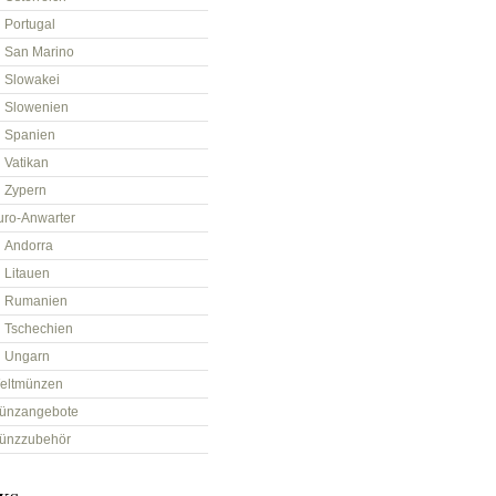
Portugal
San Marino
Slowakei
Slowenien
Spanien
Vatikan
Zypern
uro-Anwarter
Andorra
Litauen
Rumanien
Tschechien
Ungarn
eltmünzen
ünzangebote
ünzzubehör