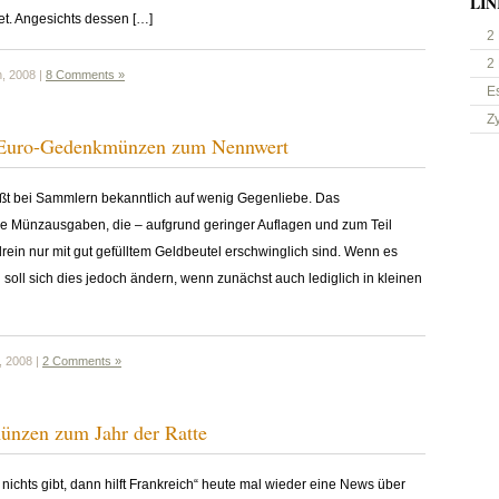
LIN
et. Angesichts dessen […]
2
2
h, 2008 |
8 Comments »
E
Z
e Euro-Gedenkmünzen zum Nennwert
ößt bei Sammlern bekanntlich auf wenig Gegenliebe. Das
 Münzausgaben, die – aufgrund geringer Auflagen und zum Teil
ein nur mit gut gefülltem Geldbeutel erschwinglich sind. Wenn es
soll sich dies jedoch ändern, wenn zunächst auch lediglich in kleinen
, 2008 |
2 Comments »
ünzen zum Jahr der Ratte
ichts gibt, dann hilft Frankreich“ heute mal wieder eine News über