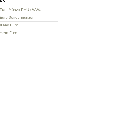
KS
 Euro Münze EMU / WWU
 Euro Sondermünzen
stland Euro
ypern Euro