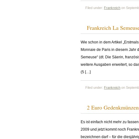
Filed under:
Frankreich
on Septembe
Frankreich La Semeuse
Wie schon in dem Artikel „Erstma
Monnaie de Paris in diesem Jahr
Semeuse“ (dt. Die Säerin, franzö
weitere Ausgaben erweitert, so da
(5 […]
Filed under:
Frankreich
on Septembe
2 Euro Gedenkmünzen 
Es ist einfach nicht mehr zu fasse
2009 und jetzt kommt noch Frankr
bezeichnen darf – für die diesjä