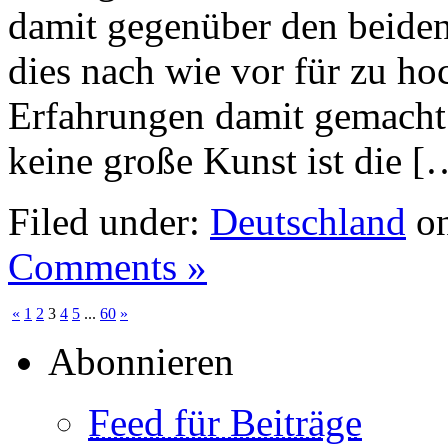
damit gegenüber den beiden
dies nach wie vor für zu ho
Erfahrungen damit gemacht.
keine große Kunst ist die [
Filed under:
Deutschland
on
Comments »
«
1
2
3
4
5
...
60
»
Abonnieren
Feed für Beiträge