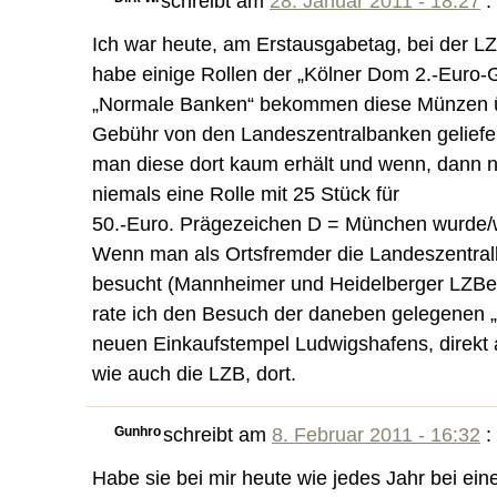
schreibt am
28. Januar 2011 - 18:27
:
Ich war heute, am Erstausgabetag, bei der L
habe einige Rollen der „Kölner Dom 2.-Euro-
„Normale Banken“ bekommen diese Münzen ü
Gebühr von den Landeszentralbanken geliefer
man diese dort kaum erhält und wenn, dann n
niemals eine Rolle mit 25 Stück für
50.-Euro. Prägezeichen D = München wurde/
Wenn man als Ortsfremder die Landeszentral
besucht (Mannheimer und Heidelberger LZBe
rate ich den Besuch der daneben gelegenen „
neuen Einkaufstempel Ludwigshafens, direkt
wie auch die LZB, dort.
Gunhro
schreibt am
8. Februar 2011 - 16:32
:
Habe sie bei mir heute wie jedes Jahr bei ein