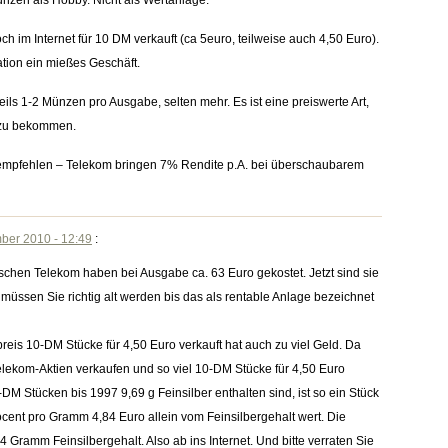
ünzen als Hobby. Nicht als Wertanlage.
 im Internet für 10 DM verkauft (ca 5euro, teilweise auch 4,50 Euro).
ation ein mießes Geschäft.
ls 1-2 Münzen pro Ausgabe, selten mehr. Es ist eine preiswerte Art,
 zu bekommen.
 empfehlen – Telekom bringen 7% Rendite p.A. bei überschaubarem
ber 2010 - 12:49
:
eutschen Telekom haben bei Ausgabe ca. 63 Euro gekostet. Jetzt sind sie
müssen Sie richtig alt werden bis das als rentable Anlage bezeichnet
reis 10-DM Stücke für 4,50 Euro verkauft hat auch zu viel Geld. Da
Telekom-Aktien verkaufen und so viel 10-DM Stücke für 4,50 Euro
DM Stücken bis 1997 9,69 g Feinsilber enthalten sind, ist so ein Stück
ocent pro Gramm 4,84 Euro allein vom Feinsilbergehalt wert. Die
 Gramm Feinsilbergehalt. Also ab ins Internet. Und bitte verraten Sie