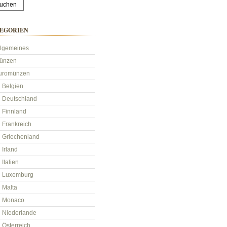
EGORIEN
llgemeines
ünzen
uromünzen
Belgien
Deutschland
Finnland
Frankreich
Griechenland
Irland
Italien
Luxemburg
Malta
Monaco
Niederlande
Österreich