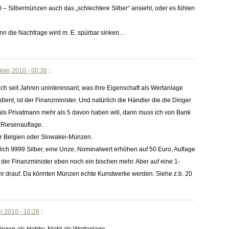
– Silbermünzen auch das „schlechtere Silber“ ansieht, oder es fühlen
denn die Nachfrage wird m. E. spürbar sinken…
ber 2010 - 00:38
:
 seit Jahren uninteressant, was ihre Eigenschaft als Wertanlage
ient, ist der Finanzminister. Und natürlich die Händler die die Dinger
s Privatmann mehr als 5 davon haben will, dann muss ich von Bank
r Riesenauflage.
r Belgien oder Slowakei-Münzen.
ich 9999 Silber, eine Unze, Nominalwert erhöhen auf 50 Euro, Auflage
t der Finanzminister eben noch ein bischen mehr. Aber auf eine 1-
r drauf. Da könnten Münzen echte Kunstwerke werden. Siehe z.b. 20
r 2010 - 10:28
: