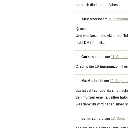
mir doch die Internet-Adresse!
Alex
schreibt am
10. Septemb
@ achim:
Und was kosten die Aktien der Te
nicht DM?)“ hinkt….
Gurke
schreibt am
11. Septem
D, sollte die 10 Euromünze mit 
Matz!
schreibt am
12. Septem
das ist echt schade, da sind näc
den münzen eine halbsilber hal
was denkt ihr wird neben silber no
achim
schreibt am
13. Septem