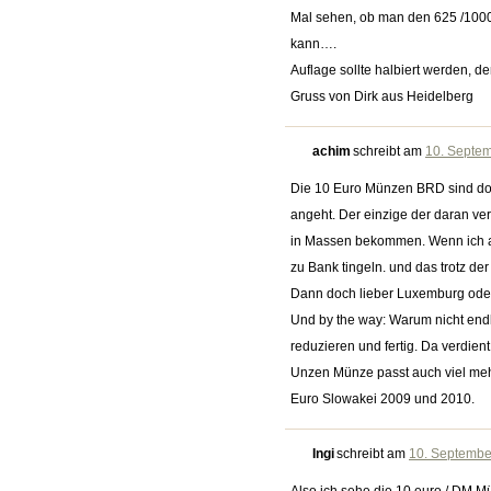
Mal sehen, ob man den 625 /1000 
kann….
Auflage sollte halbiert werden, 
Gruss von Dirk aus Heidelberg
achim
schreibt am
10. Septem
Die 10 Euro Münzen BRD sind doch
angeht. Der einzige der daran verd
in Massen bekommen. Wenn ich al
zu Bank tingeln. und das trotz de
Dann doch lieber Luxemburg ode
Und by the way: Warum nicht endl
reduzieren und fertig. Da verdien
Unzen Münze passt auch viel meh
Euro Slowakei 2009 und 2010.
Ingi
schreibt am
10. Septembe