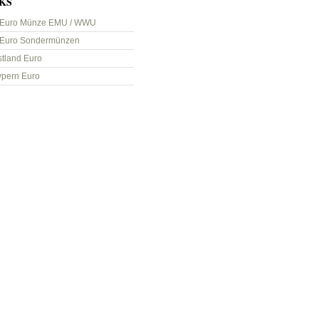
KS
 Euro Münze EMU / WWU
 Euro Sondermünzen
stland Euro
ypern Euro