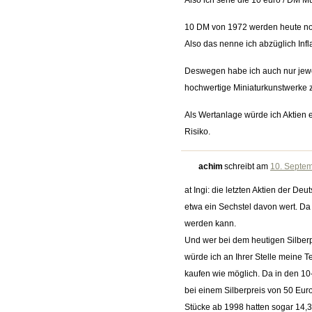
Also ich sehe die 10 euro / DM M
10 DM von 1972 werden heute noch
Also das nenne ich abzüglich Infl
Deswegen habe ich auch nur jewei
hochwertige Miniaturkunstwerke
Als Wertanlage würde ich Aktien
Risiko.
achim
schreibt am
10. Septem
at Ingi: die letzten Aktien der D
etwa ein Sechstel davon wert. Da 
werden kann.
Und wer bei dem heutigen Silberp
würde ich an Ihrer Stelle meine 
kaufen wie möglich. Da in den 10-
bei einem Silberpreis von 50 Eur
Stücke ab 1998 hatten sogar 14,34