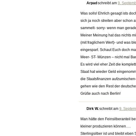
Arpad
schreibt am
9. Septemb
Was solls! Ehrlich gesagt ists d
sich ja noch streiten aber schon 
sammelt- sorry- wenn man gera
Meiner Meinung hat das nichts mi
(mit fraglichem Wert)- und was ble
eingespart. Schaut Euch doch ma
Meer- ST- Münzen – nicht mal Ba
Es wird viel eher Zeit die kompl
Staat hat wieder Geld eingenomm
die Staatsfinanzen aufzumischen
gehen wie den Rest der deutsche
Grüße auch nach Berlin!
Dirk W.
schreibt am
9. Septem
Man hätte den Feinsilberanteil be
kleiner produzieren können….
Sterlingsilber ist und bleibt ebe