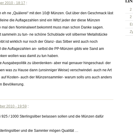
LIN
er 2010 - 18:17
:
2
och eh ne „Quälerei“ mit den 10@ Münzen. Gut über den Geschmack läst
2
alleine die Auflagezahlen sind ein Witz! jeder der diese Münzen
E
de mal den Nominalwert bekommt muss man schon Danke sagen.
Z
t sammeln zu tun- ne schöne Schublade voll silberner Metallstücke
ibt ist wirklich nur noch der Glanz- das Silber wird auch noch
l die Auflagezahlen an- selbst die PP-Münzen gibts wie Sand am
nken wollen was damit zu tun haben.
ette Ausgabepolitik zu überdenken- aber mal genauer hingeschaut- der
en was zu Hause dann (unsinniger Weise) verschwindet- auch ne Art
- auf Kosten- auch der Münzensammler- warum solls uns auch anders
n Bevölkerung.
ber 2010 - 19:59
:
i 925 / 1000 Sterlingsilber belassen sollen und die Münzen dafür
n Sterlingsilber und die Sammler mögen Qualität …