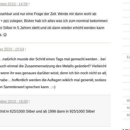
mber 2010 - 14:59
:
ehbar und nur eine Frage der Zeit. Werde mir dann wohl ab
st + pp) zulegen. Bisher hab ich alles was ich zum nominal bekommen
o Silber in 5 Jahren steht und ob dann wieder erhöht werden kann
s. 😉
er 2010 - 15:54
:
E
t…natürlich musste der Schritt eines Tags mal gemacht werden…bei
ch einmal die Zusammensetzung des Metalls geändert? Vielleicht
wenn ihr was genaues darüber wisst, denn ich bin noch nicht so alt,
 habe….hoffentlich werden die Auflagen wiklich mal gesenkt, sodass
on Sammlerwert sprechen kann…:-)
W
mber 2010 - 16:00
:
M
t in 625/1000 Silber und ab 1998 dann in 925/1000 Silber
M