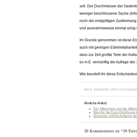
soll. Der Durchmesser der Gedenk
weniger beschlossene Sache (Info 
noch der endgültigen Zustimmung d
und ausnahmsweise einmal einig 
Im Grunde genommen ist diese En
auch mit geringen Edelmetallantei
dass zur Zeit großte Teile der Au
es m.E. vernünftig die Auflage de
Wie beurteilt ihr diese Entscheidu
Am 9. September 2010 von Karsten
Ähnliche Artikel:
Der Silberpreis und die Silb
Weg für die Euro-Einführung i
Slowenien erhöht Auflagen 
20 Kommentare zu “10 Euro 