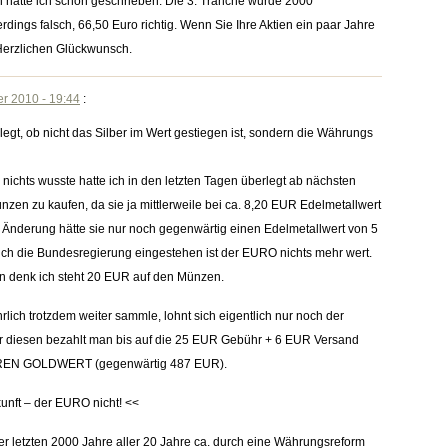
ten hatte ich schon geschrieben. Die 3. Tranche wurde 2000
dings falsch, 66,50 Euro richtig. Wenn Sie Ihre Aktien ein paar Jahre
 Herzlichen Glückwunsch.
r 2010 - 19:44
:
legt, ob nicht das Silber im Wert gestiegen ist, sondern die Währungs
ichts wusste hatte ich in den letzten Tagen überlegt ab nächsten
zen zu kaufen, da sie ja mittlerweile bei ca. 8,20 EUR Edelmetallwert
r Änderung hätte sie nur noch gegenwärtig einen Edelmetallwert von 5
ich die Bundesregierung eingestehen ist der EURO nichts mehr wert.
en denk ich steht 20 EUR auf den Münzen.
rlich trotzdem weiter sammle, lohnt sich eigentlich nur noch der
ür diesen bezahlt man bis auf die 25 EUR Gebühr + 6 EUR Versand
EREN GOLDWERT (gegenwärtig 487 EUR).
unft – der EURO nicht! <<
r letzten 2000 Jahre aller 20 Jahre ca. durch eine Währungsreform