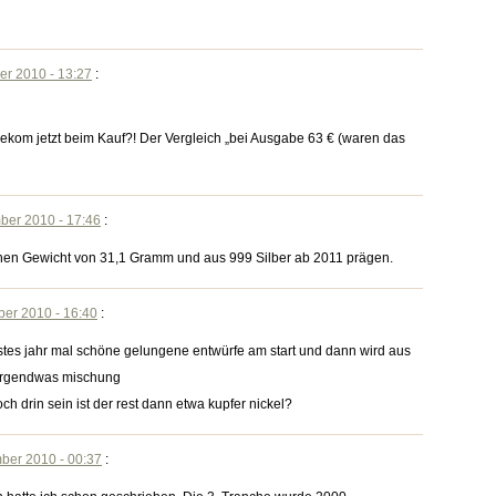
er 2010 - 13:27
:
lekom jetzt beim Kauf?! Der Vergleich „bei Ausgabe 63 € (waren das
ber 2010 - 17:46
:
einen Gewicht von 31,1 Gramm und aus 999 Silber ab 2011 prägen.
ber 2010 - 16:40
:
hstes jahr mal schöne gelungene entwürfe am start und dann wird aus
birgendwas mischung
ch drin sein ist der rest dann etwa kupfer nickel?
ber 2010 - 00:37
: