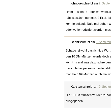
johndoe
schreibt am
9. Septe
Hmm … schade, aber war wohl abs
nächstes Jahr nur max. 2 Expl. (
konnte gekauft. Naja mal sehen w
oder weiter reduziert werden mus
Benni
schreibt am
9. Septemb
Schade ist wohl das richtige Wor
den 10 DM-Münzen wurde doch au
könnt ihr mal was dazu schreiben 
dass ich das persönlich miterlebt
man bei 10€-Münzen auch mal v
Karsten
schreibt am
9. Septe
Die 10 DM Münzen wurden zunächs
ausgegeben.