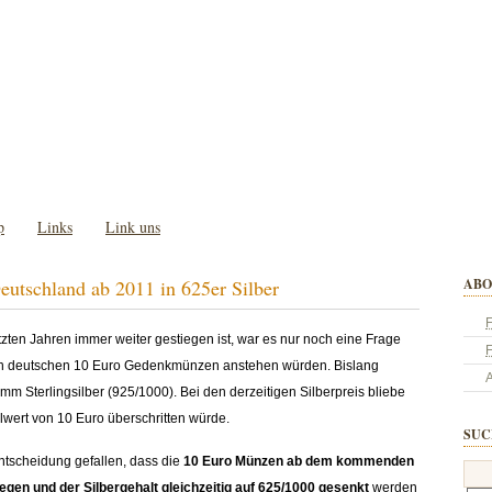
p
Links
Link uns
utschland ab 2011 in 625er Silber
ABO
F
tzten Jahren immer weiter gestiegen ist, war es nur noch eine Frage
den deutschen 10 Euro Gedenkmünzen anstehen würden. Bislang
A
 Sterlingsilber (925/1000). Bei den derzeitigen Silberpreis bliebe
alwert von 10 Euro überschritten würde.
SUC
Entscheidung gefallen, dass die
10 Euro Münzen ab dem kommenden
gen und der Silbergehalt gleichzeitig auf 625/1000 gesenkt
werden