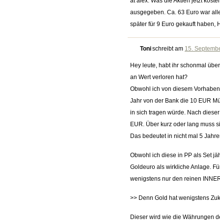
at alex: Was die Aktien jetzt kos
ausgegeben. Ca. 63 Euro war aller
später für 9 Euro gekauft haben,
Toni
schreibt am
15. Septembe
Hey leute, habt ihr schonmal über
an Wert verloren hat?
Obwohl ich von diesem Vorhaben n
Jahr von der Bank die 10 EUR Mün
in sich tragen würde. Nach diese
EUR. Über kurz oder lang muss s
Das bedeutet in nicht mal 5 Jahr
Obwohl ich diese in PP als Set jäh
Goldeuro als wirkliche Anlage. F
wenigstens nur den reinen INN
>> Denn Gold hat wenigstens Zuk
Dieser wird wie die Währungen de