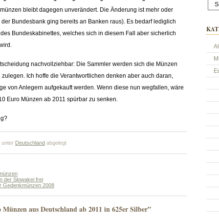
münzen bleibt dagegen unverändert. Die Änderung ist mehr oder
der Bundesbank ging bereits an Banken raus). Es bedarf lediglich
KAT
es Bundeskabinettes, welches sich in diesem Fall aber sicherlich
wird.
A
M
tscheidung nachvollziehbar: Die Sammler werden sich die Münzen
E
l zulegen. Ich hoffe die Verantwortlichen denken aber auch daran,
flage von Anlegern aufgekauft werden. Wenn diese nun wegfallen, wäre
r 10 Euro Münzen ab 2011 spürbar zu senken.
ng?
 unter
Deutschland
abgelegt
ermünzen
n der Slowakei frei
der Gedenkmünzen 2008
Münzen aus Deutschland ab 2011 in 625er Silber”