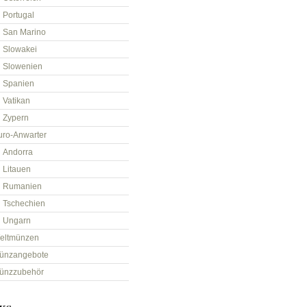
Portugal
San Marino
Slowakei
Slowenien
Spanien
Vatikan
Zypern
uro-Anwarter
Andorra
Litauen
Rumanien
Tschechien
Ungarn
eltmünzen
ünzangebote
ünzzubehör