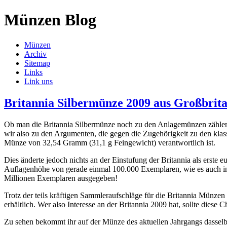
Münzen Blog
Münzen
Archiv
Sitemap
Links
Link uns
Britannia Silbermünze 2009 aus Großbrit
Ob man die Britannia Silbermünze noch zu den Anlagemünzen zählen sol
wir also zu den Argumenten, die gegen die Zugehörigkeit zu den klas
Münze von 32,54 Gramm (31,1 g Feingewicht) verantwortlich ist.
Dies änderte jedoch nichts an der Einstufung der Britannia als erst
Auflagenhöhe von gerade einmal 100.000 Exemplaren, wie es auch in
Millionen Exemplaren ausgegeben!
Trotz der teils kräftigen Sammleraufschläge für die Britannia Münze
erhältlich. Wer also Interesse an der Britannia 2009 hat, sollte diese 
Zu sehen bekommt ihr auf der Münze des aktuellen Jahrgangs dasselb