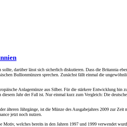
annien
lte, darüber lässt sich sicherlich diskutieren. Dass die Britannia eben
sischen Bullionmünzen sprechen. Zunächst fällt einmal die ungewöhnli
e europäische Anlagemünze aus Silber. Für die stärkere Entwicklung hi
 diesem Jahr der Fall ist. Nur einmal kurz zum Vergleich: Die deuts
n der älteren Jährgänge, ist die Münze des Ausgabejahres 2009 zur Zei
Chance jetzt noch nutzen.
e Motiv, welches bereits in den Jahren 1997 und 1999 verwendet wurde