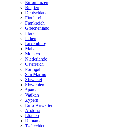
Euromünzen
Belgien
Deutschland
Finnland
Frankreich
Griechenland
Irland
Italien
Luxemburg
Malta
Monaco
Niederlande
Österreich
Portugal
San Marino
Slowakei
Slowenien
Spanien
Vatikan
Zypern
Euro-Anwarter
Andorra
Litauen
Rumanien
Tschechien